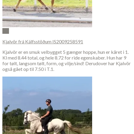
Vis
Kjalvör frá Kálfsstöðum IS2009258591
Kjalvör er en smuk velbygget 5 gænger hoppe, hun er kåret i 1.
Kl med 8.44 total, og hele 8.72 for ride egenskaber. Hun har 9
for tølt, langsom tølt, form, og vilje/sind! Derudover har Kjalvör
også gået op til 7.50 i T.1.