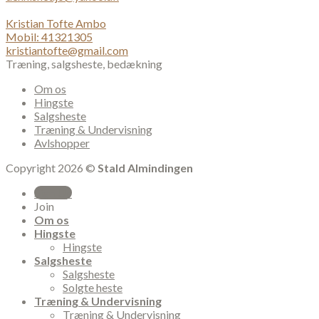
Kristian Tofte Ambo
Mobil: 41321305
kristiantofte@gmail.com
Træning, salgsheste, bedækning
Om os
Hingste
Salgsheste
Træning & Undervisning
Avlshopper
Copyright 2026 ©
Stald Almindingen
Sign Up
Join
Om os
Hingste
Hingste
Salgsheste
Salgsheste
Solgte heste
Træning & Undervisning
Træning & Undervisning