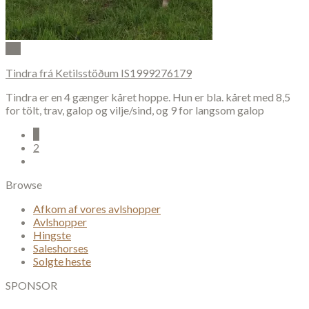
Vis
Tindra frá Ketilsstöðum IS1999276179
Tindra er en 4 gænger kåret hoppe. Hun er bla. kåret med 8,5
for tölt, trav, galop og vilje/sind, og 9 for langsom galop
1
2
Browse
Afkom af vores avlshopper
Avlshopper
Hingste
Saleshorses
Solgte heste
SPONSOR