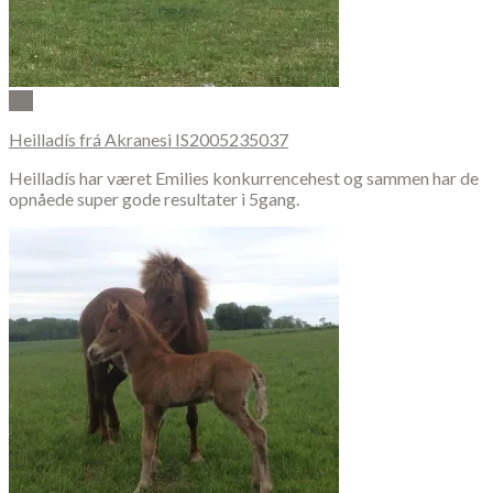
Vis
Heilladís frá Akranesi IS2005235037
Heilladís har været Emilies konkurrencehest og sammen har de
opnåede super gode resultater i 5gang.