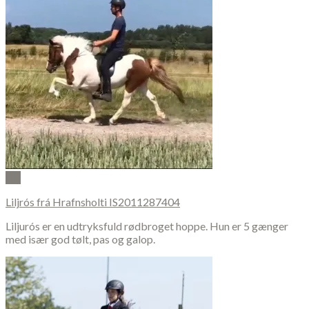
Vis
Liljrós frá Hrafnsholti IS2011287404
Liljurós er en udtryksfuld rødbroget hoppe. Hun er 5 gænger
med især god tølt, pas og galop.