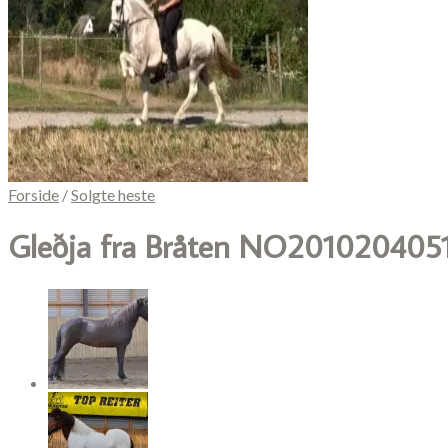
Forside
/
Solgte heste
Gleðja fra Bråten NO201020405