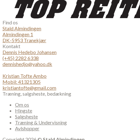
Find os
Stald Almindingen
Almindingen 1
DK-5953 Tranekjær
Kontakt
Dennis Hedebo Johansen
(+45) 2282 6338
dennishedjo@yahoo.dk
Kristian Tofte Ambo
Mobil: 41321305
kristiantofte@gmail.com
Træning, salgsheste, bedækning
Om os
Hingste
Salgsheste
Træning & Undervisning
Avlshopper
Copyright 2026 ©
Stald Almindingen