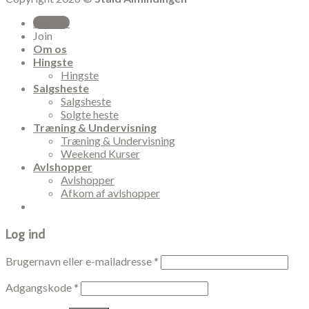
Sign Up
Join
Om os
Hingste
Hingste
Salgsheste
Salgsheste
Solgte heste
Træning & Undervisning
Træning & Undervisning
Weekend Kurser
Avlshopper
Avlshopper
Afkom af avlshopper
Log ind
Brugernavn eller e-mailadresse
*
Adgangskode
*