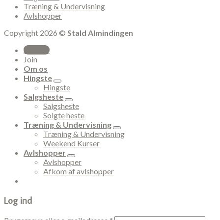
Træning & Undervisning
Avlshopper
Copyright 2026 ©
Stald Almindingen
Sign Up
Join
Om os
Hingste
Hingste
Salgsheste
Salgsheste
Solgte heste
Træning & Undervisning
Træning & Undervisning
Weekend Kurser
Avlshopper
Avlshopper
Afkom af avlshopper
Log ind