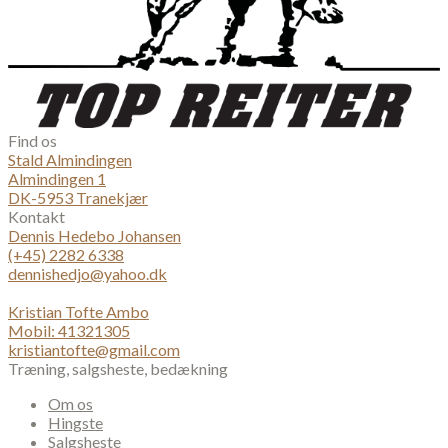
Find os
Stald Almindingen
Almindingen 1
DK-5953 Tranekjær
Kontakt
Dennis Hedebo Johansen
(+45) 2282 6338
dennishedjo@yahoo.dk
Kristian Tofte Ambo
Mobil: 41321305
kristiantofte@gmail.com
Træning, salgsheste, bedækning
Om os
Hingste
Salgsheste