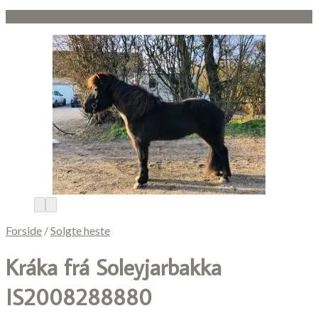
Solgt
Forside
/
Solgte heste
Kráka frá Soleyjarbakka
IS2008288880